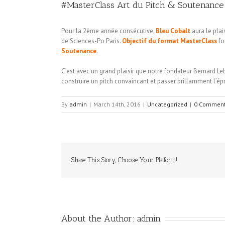
#MasterClass Art du Pitch & Soutenance 
Pour la 2ème année consécutive,
Bleu Cobalt
aura le pla
de Sciences-Po Paris.
Objectif du format MasterClass
fo
Soutenance
.
C’est avec un grand plaisir que notre fondateur Bernard Leb
construire un pitch convaincant et passer brillamment l’é
By
admin
|
March 14th, 2016
|
Uncategorized
|
0 Commen
Share This Story, Choose Your Platform!
About the Author:
admin