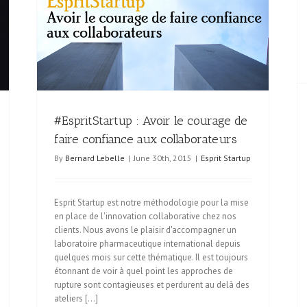
iance
Illustrer vos idées avec l’Encyclopédie Visuelle
Publications
#EspritStartup : Avoir le courage de
faire confiance aux collaborateurs
By
Bernard Lebelle
|
June 30th, 2015
|
Esprit Startup
Esprit Startup est notre méthodologie pour la mise
en place de l'innovation collaborative chez nos
clients. Nous avons le plaisir d'accompagner un
laboratoire pharmaceutique international depuis
quelques mois sur cette thématique. Il est toujours
étonnant de voir à quel point les approches de
rupture sont contagieuses et perdurent au delà des
ateliers [...]