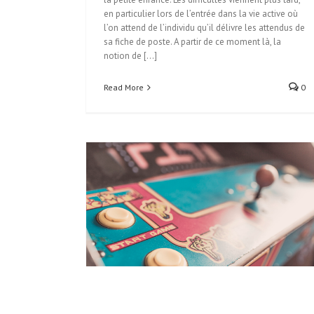
en particulier lors de l’entrée dans la vie active où
l’on attend de l’individu qu’il délivre les attendus de
sa fiche de poste. A partir de ce moment là, la
notion de [...]
Read More
0
rative pour BMS
Développer une mentalité de Diagnosticien d’I
artup
Esprit Startup