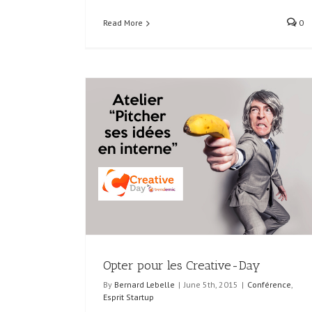
Read More
0
Comprendre les 16 tendances digitales majeu
ve-Day
pour innover dans l’univers médical
artup
Conférence
Opter pour les Creative-Day
By
Bernard Lebelle
|
June 5th, 2015
|
Conférence
,
Esprit Startup