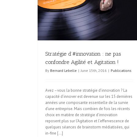
onfondre Agilité et
#EspritStartup : Avoir le courage de faire conf
aux collaborateurs
Esprit Startup
Stratégie d’#innovation : ne pas
confondre Agilité et Agitation !
By
Bernard Lebelle
|
June 15th, 2016
|
Publications
Avez –vous la bonne stratégie d’innovation ? La
capacité d’innover est devenue sur les 15 dernières
années une composante essentielle de la survie
d’une entreprise. Mais combien de fois les récents
choix en matière de stratégie d’innovation
reposent plus sur l’Agitation et l’effervescence de
quelques séances de brainstorm médiatisées, qui
in-fine [...]