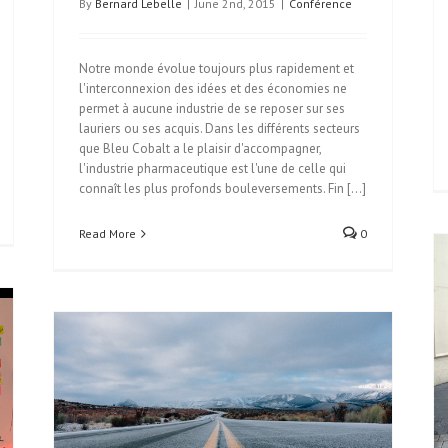
By
Bernard Lebelle
|
June 2nd, 2015
|
Conférence
Notre monde évolue toujours plus rapidement et
l'interconnexion des idées et des économies ne
permet à aucune industrie de se reposer sur ses
lauriers ou ses acquis. Dans les différents secteurs
que Bleu Cobalt a le plaisir d'accompagner,
l'industrie pharmaceutique est l'une de celle qui
connaît les plus profonds bouleversements. Fin [...]
Read More
0
Innover pour valoriser un patrimoine menacé
Esprit Startup
tion