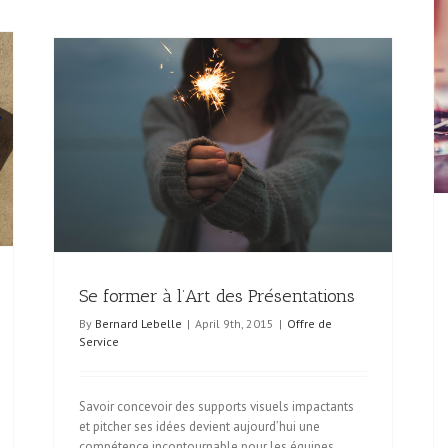
Encadrer l’expérimentation durant l’incubation des
idées
Esprit Startup
Se former à l’Art des Présentations
By
Bernard Lebelle
|
April 9th, 2015
|
Offre de
Service
Savoir concevoir des supports visuels impactants
et pitcher ses idées devient aujourd’hui une
compétence incontournable pour les équipes