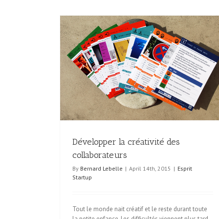
ollaborateurs
Se former à l’Art des Présentations
Offre de Service
Développer la créativité des
collaborateurs
By
Bernard Lebelle
|
April 14th, 2015
|
Esprit
Startup
Tout le monde nait créatif et le reste durant toute
la petite enfance. Les difficultés viennent plus tard,