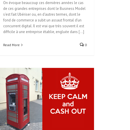
On évoque beaucoup ces dernières années le cas
de ces grandes entreprises dont le Business Model
s'est fait Ubériser ou, en d'autres termes, dont le
fond de commerce a subit un assaut frontal d'un
concurrent digital. Il est vrai que très souvent il est
difficile à une entreprise établie, engluée dans [...]
Read More
0