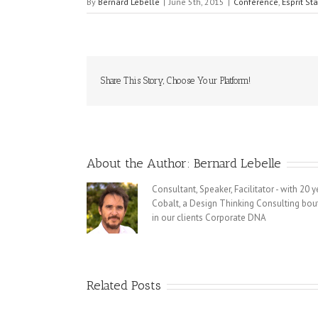
By
Bernard Lebelle
|
June 5th, 2015
|
Conférence
,
Esprit St
Share This Story, Choose Your Platform!
About the Author:
Bernard Lebelle
Consultant, Speaker, Facilitator - with 20
Cobalt, a Design Thinking Consulting bout
in our clients Corporate DNA
Related Posts