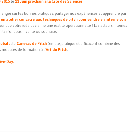
y
2015
le
11 Juin prochain à la Cité des Sciences
.
anger sur les bonnes pratiques, partager nos expériences et apprendre par
 atelier consacré aux techniques de pitch pour vendre en interne son
ur que votre idée devienne une réalité opérationnelle ! Les acteurs internes
’ils n’ont pas inventé ou souhaité.
Cobalt
: le
Canevas de Pitch
. Simple, pratique et efficace, il combine des
s modules de formation à l’
Art du Pitch
.
ive-Day
.