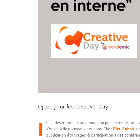
Opter pour les Creative-Day
I
l est des moments où prendre un peu de temps pour voi
s’ouvrir à de nouveaux horizons. Chez
Bleu Cobalt
, 
publication d’ouvrages & participation à des confére