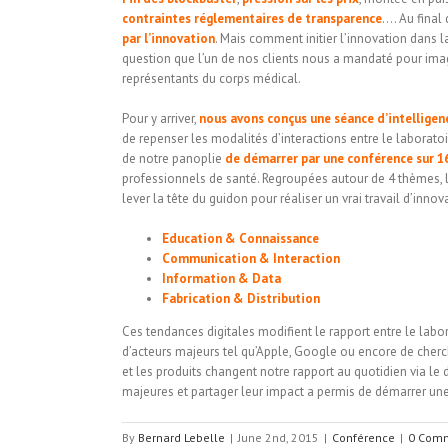
contraintes réglementaires de transparence
…. Au final 
par l’innovation
. Mais comment initier l’innovation dans l
question que l’un de nos clients nous a mandaté pour imag
représentants du corps médical.
Pour y arriver,
nous avons conçus une séance d’intelligenc
de repenser les modalités d’interactions entre le laborato
de notre panoplie
de
démarrer par une conférence sur
1
professionnels de santé. Regroupées autour de 4 thèmes, 
lever la tête du guidon pour réaliser un vrai travail d’innov
Education & Connaissance
Communication & Interaction
Information & Data
Fabrication & Distribution
Ces tendances digitales modifient le rapport entre le labora
d’acteurs majeurs tel qu’Apple, Google ou encore de cherc
et les produits changent notre rapport au quotidien via le
majeures et partager leur impact a permis de démarrer une
By
Bernard Lebelle
|
June 2nd, 2015
|
Conférence
|
0 Com